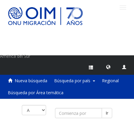
Camb
naveg
Centro de Información sobre Migraciones de la OIM
América del Sur
Nueva búsqueda
Búsqueda por país
Regional
Búsqueda por Área temática
Ir