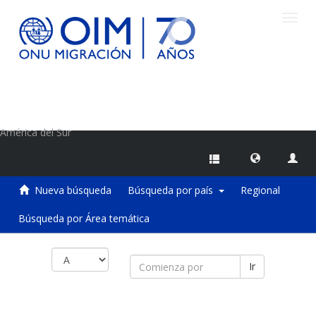
Camb
naveg
Centro de Información sobre Migraciones de la OIM
América del Sur
Nueva búsqueda
Búsqueda por país
Regional
Búsqueda por Área temática
Ir