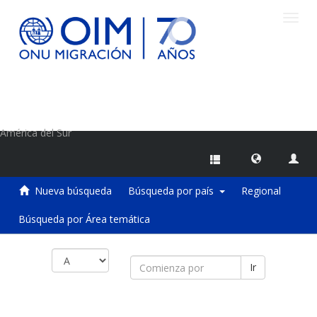
Camb
naveg
Centro de Información sobre Migraciones de la OIM
América del Sur
Nueva búsqueda
Búsqueda por país
Regional
Búsqueda por Área temática
Ir