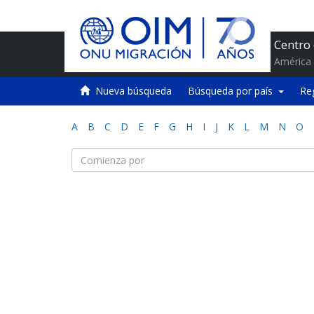
Centro
América 
Nueva búsqueda
Búsqueda por país
Re
A
B
C
D
E
F
G
H
I
J
K
L
M
N
O