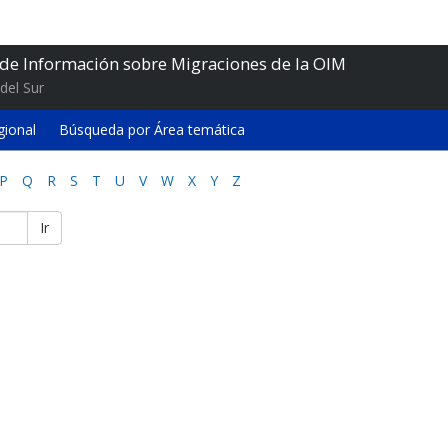
 de Información sobre Migraciones de la OIM
del Sur
gional
Búsqueda por Área temática
P
Q
R
S
T
U
V
W
X
Y
Z
Ir