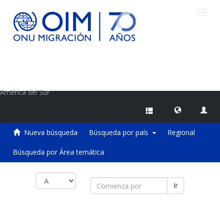
Camb
naveg
Centro de Información sobre Migraciones de la OIM
América del Sur
Nueva búsqueda
Búsqueda por país
Regional
Búsqueda por Área temática
Ir