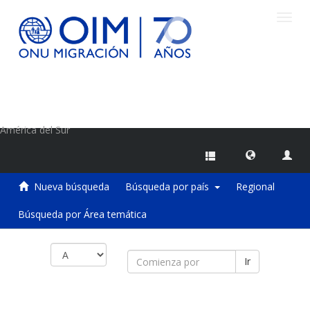
Camb
naveg
Centro de Información sobre Migraciones de la OIM
América del Sur
Nueva búsqueda
Búsqueda por país
Regional
Búsqueda por Área temática
Ir