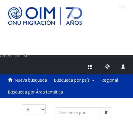
Camb
naveg
Centro de Información sobre Migraciones de la OIM
América del Sur
Nueva búsqueda
Búsqueda por país
Regional
Búsqueda por Área temática
Ir