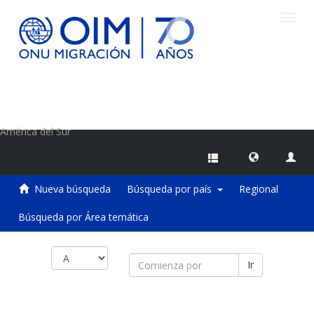
Camb
naveg
Centro de Información sobre Migraciones de la OIM
América del Sur
Nueva búsqueda
Búsqueda por país
Regional
Búsqueda por Área temática
Ir