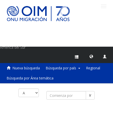
Camb
naveg
Centro de Información sobre Migraciones de la OIM
América del Sur
Nueva búsqueda
Búsqueda por país
Regional
Búsqueda por Área temática
Ir