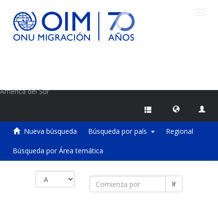
Camb
naveg
Centro de Información sobre Migraciones de la OIM
América del Sur
Nueva búsqueda
Búsqueda por país
Regional
Búsqueda por Área temática
Ir