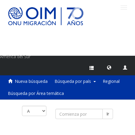
Camb
naveg
Centro de Información sobre Migraciones de la OIM
América del Sur
Nueva búsqueda
Búsqueda por país
Regional
Búsqueda por Área temática
Ir