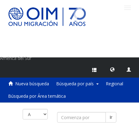
Camb
naveg
Centro de Información sobre Migraciones de la OIM
América del Sur
Nueva búsqueda
Búsqueda por país
Regional
Búsqueda por Área temática
Ir