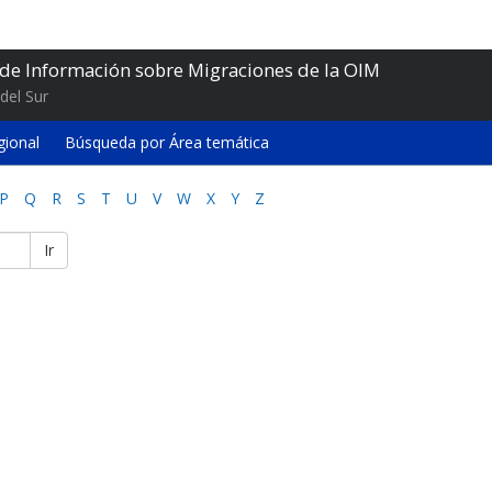
 de Información sobre Migraciones de la OIM
del Sur
gional
Búsqueda por Área temática
P
Q
R
S
T
U
V
W
X
Y
Z
Ir