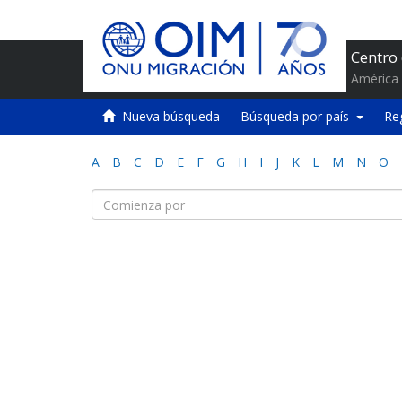
Centro
América 
Nueva búsqueda
Búsqueda por país
Re
A
B
C
D
E
F
G
H
I
J
K
L
M
N
O