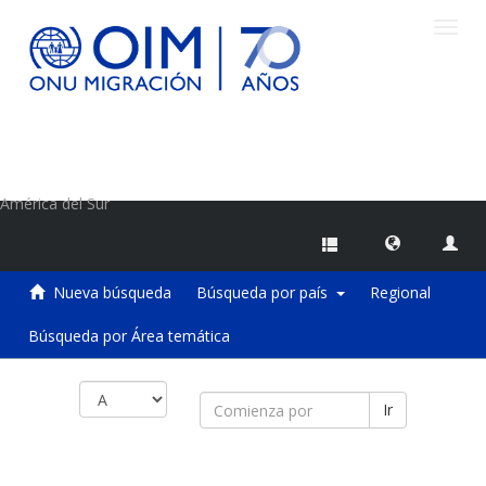
Camb
naveg
Centro de Información sobre Migraciones de la OIM
América del Sur
Nueva búsqueda
Búsqueda por país
Regional
Búsqueda por Área temática
Ir