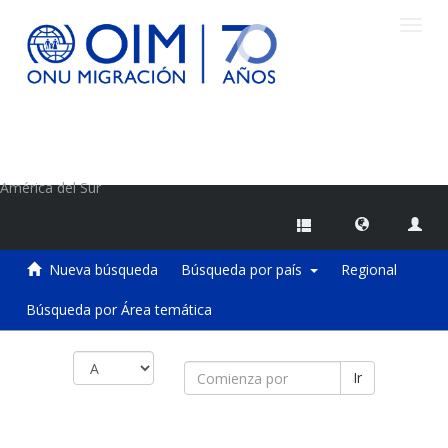
Camb
naveg
Centro de Información sobre Migraciones de la OIM
América del Sur
Nueva búsqueda
Búsqueda por país
Regional
Búsqueda por Área temática
Ir