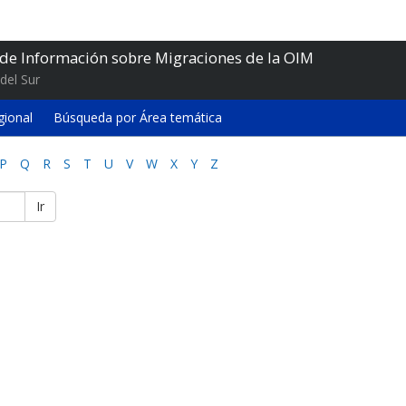
 de Información sobre Migraciones de la OIM
del Sur
gional
Búsqueda por Área temática
P
Q
R
S
T
U
V
W
X
Y
Z
Ir