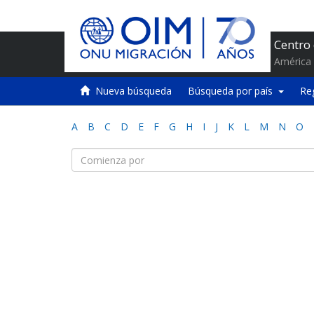
Centro
América 
Nueva búsqueda
Búsqueda por país
Re
A
B
C
D
E
F
G
H
I
J
K
L
M
N
O