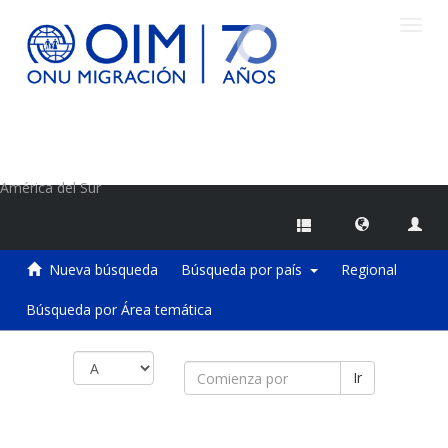
Camb
naveg
Centro de Información sobre Migraciones de la OIM
América del Sur
Nueva búsqueda
Búsqueda por país
Regional
Búsqueda por Área temática
Ir