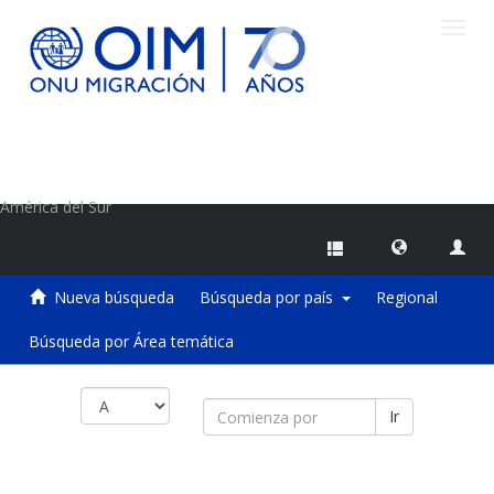
Camb
naveg
Centro de Información sobre Migraciones de la OIM
América del Sur
Nueva búsqueda
Búsqueda por país
Regional
Búsqueda por Área temática
Ir