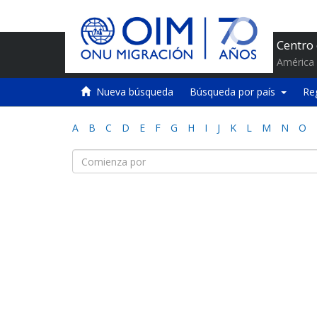
Centro
América 
Nueva búsqueda
Búsqueda por país
Re
A
B
C
D
E
F
G
H
I
J
K
L
M
N
O