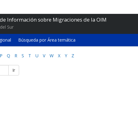
 de Información sobre Migraciones de la OIM
del Sur
gional
Búsqueda por Área temática
P
Q
R
S
T
U
V
W
X
Y
Z
Ir