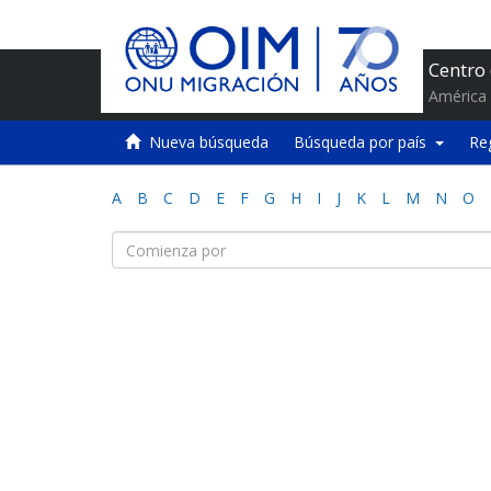
Centro
América 
Nueva búsqueda
Búsqueda por país
Re
A
B
C
D
E
F
G
H
I
J
K
L
M
N
O