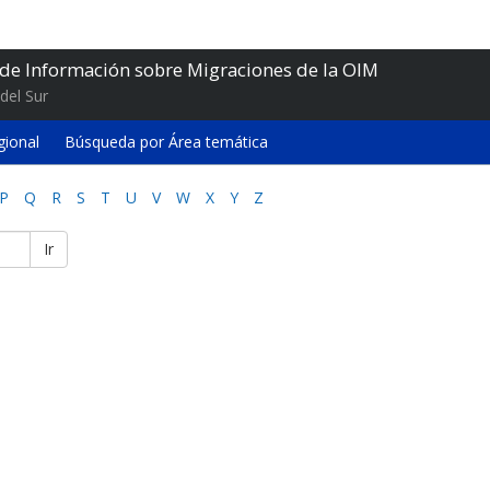
 de Información sobre Migraciones de la OIM
del Sur
gional
Búsqueda por Área temática
P
Q
R
S
T
U
V
W
X
Y
Z
Ir