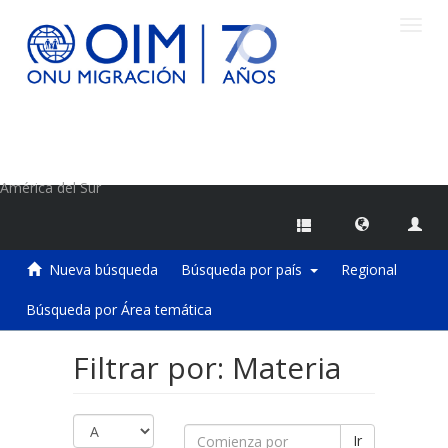
Camb
naveg
Centro de Información sobre Migraciones de la OIM
América del Sur
Nueva búsqueda
Búsqueda por país
Regional
Búsqueda por Área temática
Filtrar por: Materia
Ir