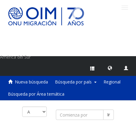
Camb
naveg
Centro de Información sobre Migraciones de la OIM
América del Sur
Nueva búsqueda
Búsqueda por país
Regional
Búsqueda por Área temática
Ir