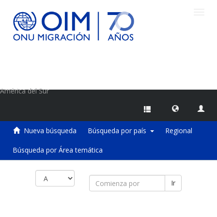
Camb
naveg
Centro de Información sobre Migraciones de la OIM
América del Sur
Nueva búsqueda
Búsqueda por país
Regional
Búsqueda por Área temática
Ir