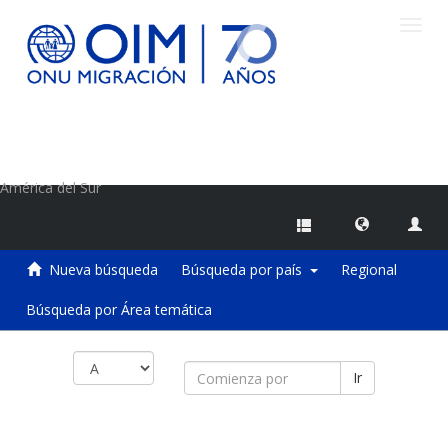
Camb
naveg
Centro de Información sobre Migraciones de la OIM
América del Sur
Nueva búsqueda
Búsqueda por país
Regional
Búsqueda por Área temática
Ir