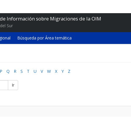
 de Información sobre Migraciones de la OIM
del Sur
gional
Búsqueda por Área temática
P
Q
R
S
T
U
V
W
X
Y
Z
Ir