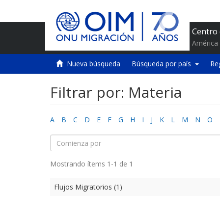
Centro
América 
Nueva búsqueda
Búsqueda por país
Re
Filtrar por: Materia
A
B
C
D
E
F
G
H
I
J
K
L
M
N
O
Mostrando ítems 1-1 de 1
Flujos Migratorios (1)