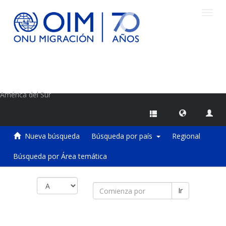
Camb
naveg
Centro de Información sobre Migraciones de la OIM
América del Sur
Nueva búsqueda
Búsqueda por país
Regional
Búsqueda por Área temática
Ir