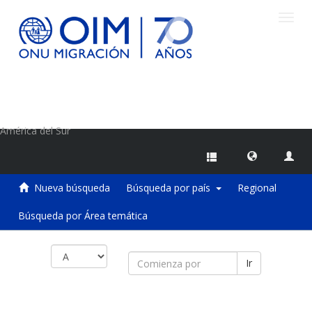
Camb
naveg
Centro de Información sobre Migraciones de la OIM
América del Sur
Nueva búsqueda
Búsqueda por país
Regional
Búsqueda por Área temática
Ir