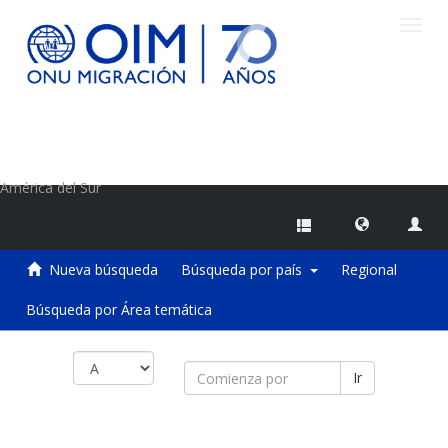
Camb
naveg
Centro de Información sobre Migraciones de la OIM
América del Sur
Nueva búsqueda
Búsqueda por país
Regional
Búsqueda por Área temática
Ir