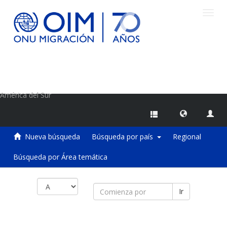
Camb
naveg
Centro de Información sobre Migraciones de la OIM
América del Sur
Nueva búsqueda
Búsqueda por país
Regional
Búsqueda por Área temática
Ir