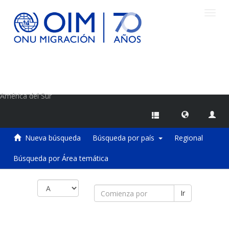
Camb
naveg
Centro de Información sobre Migraciones de la OIM
América del Sur
Nueva búsqueda
Búsqueda por país
Regional
Búsqueda por Área temática
Ir