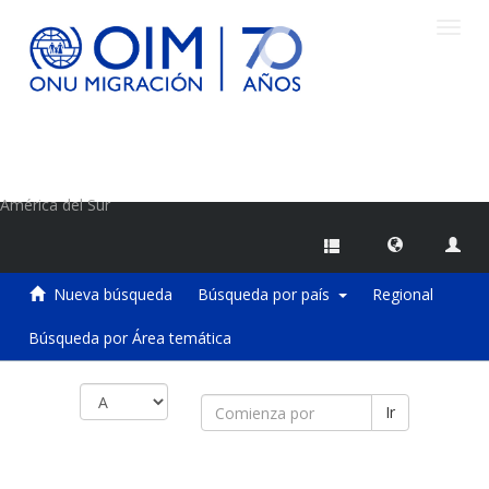
Camb
naveg
Centro de Información sobre Migraciones de la OIM
América del Sur
Nueva búsqueda
Búsqueda por país
Regional
Búsqueda por Área temática
Ir