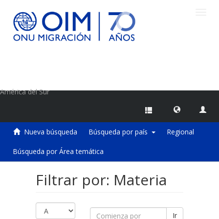
Camb
naveg
Centro de Información sobre Migraciones de la OIM
América del Sur
Nueva búsqueda
Búsqueda por país
Regional
Búsqueda por Área temática
Filtrar por: Materia
Ir