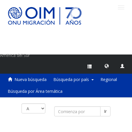
Camb
naveg
Centro de Información sobre Migraciones de la OIM
América del Sur
Nueva búsqueda
Búsqueda por país
Regional
Búsqueda por Área temática
Ir