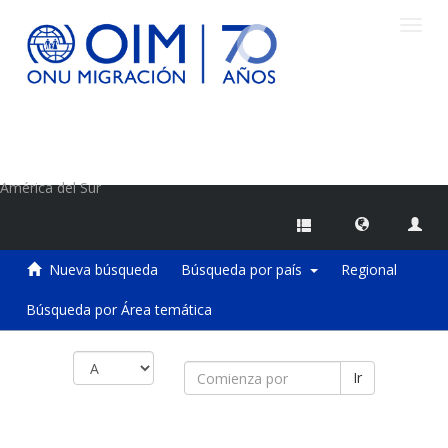
Camb
naveg
Centro de Información sobre Migraciones de la OIM
América del Sur
Nueva búsqueda
Búsqueda por país
Regional
Búsqueda por Área temática
Ir