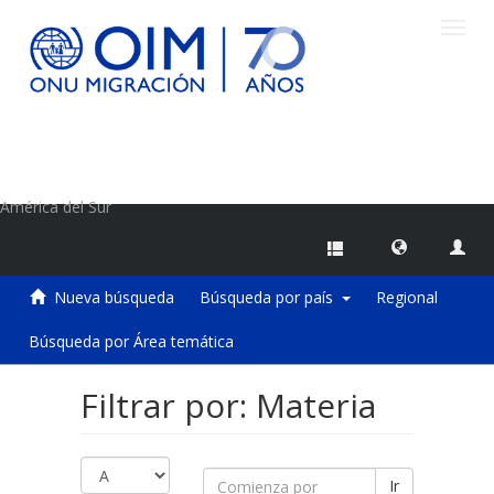
Camb
naveg
Centro de Información sobre Migraciones de la OIM
América del Sur
Nueva búsqueda
Búsqueda por país
Regional
Búsqueda por Área temática
Filtrar por: Materia
Ir