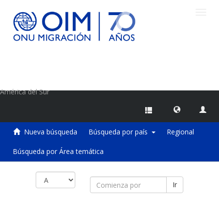
Camb
naveg
Centro de Información sobre Migraciones de la OIM
América del Sur
Nueva búsqueda
Búsqueda por país
Regional
Búsqueda por Área temática
Ir