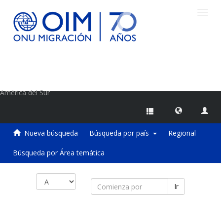
Camb
naveg
Centro de Información sobre Migraciones de la OIM
América del Sur
Nueva búsqueda
Búsqueda por país
Regional
Búsqueda por Área temática
Ir