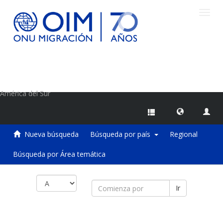
Camb
naveg
Centro de Información sobre Migraciones de la OIM
América del Sur
Nueva búsqueda
Búsqueda por país
Regional
Búsqueda por Área temática
Ir