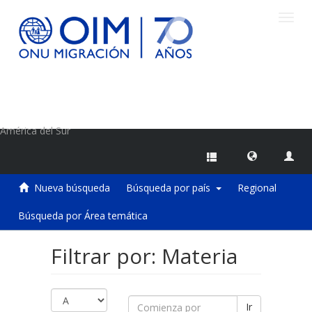
Camb
naveg
Centro de Información sobre Migraciones de la OIM
América del Sur
Nueva búsqueda
Búsqueda por país
Regional
Búsqueda por Área temática
Filtrar por: Materia
Ir