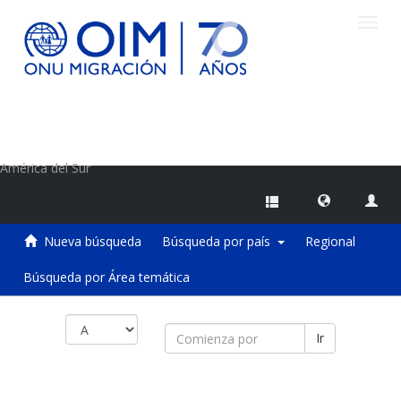
Camb
naveg
Centro de Información sobre Migraciones de la OIM
América del Sur
Nueva búsqueda
Búsqueda por país
Regional
Búsqueda por Área temática
Ir