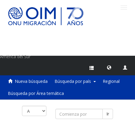
Camb
naveg
Centro de Información sobre Migraciones de la OIM
América del Sur
Nueva búsqueda
Búsqueda por país
Regional
Búsqueda por Área temática
Ir