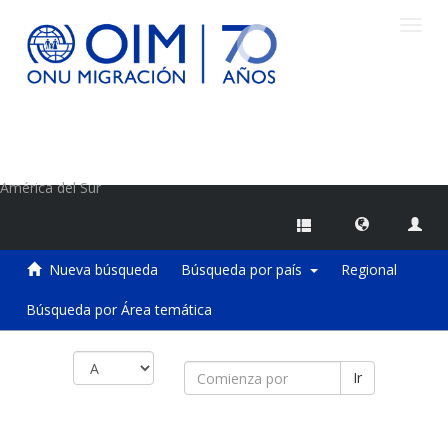
Camb
naveg
Centro de Información sobre Migraciones de la OIM
América del Sur
Nueva búsqueda
Búsqueda por país
Regional
Búsqueda por Área temática
Ir