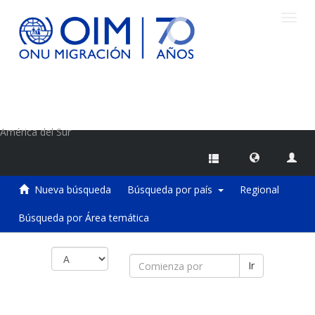
Camb
naveg
Centro de Información sobre Migraciones de la OIM
América del Sur
Nueva búsqueda
Búsqueda por país
Regional
Búsqueda por Área temática
Ir