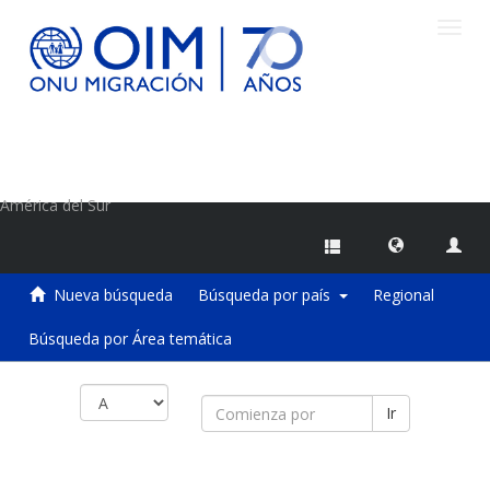
Camb
naveg
Centro de Información sobre Migraciones de la OIM
América del Sur
Nueva búsqueda
Búsqueda por país
Regional
Búsqueda por Área temática
Ir