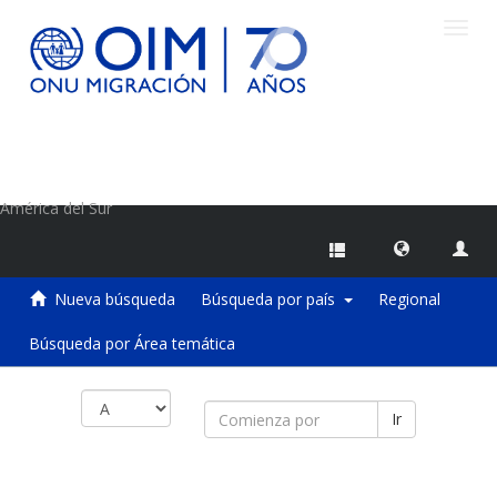
Camb
naveg
Centro de Información sobre Migraciones de la OIM
América del Sur
Nueva búsqueda
Búsqueda por país
Regional
Búsqueda por Área temática
Ir