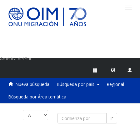
Camb
naveg
Centro de Información sobre Migraciones de la OIM
América del Sur
Nueva búsqueda
Búsqueda por país
Regional
Búsqueda por Área temática
Ir