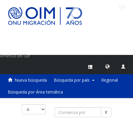
Camb
naveg
Centro de Información sobre Migraciones de la OIM
América del Sur
Nueva búsqueda
Búsqueda por país
Regional
Búsqueda por Área temática
Ir