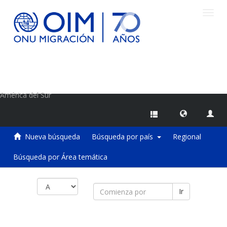
Camb
naveg
Centro de Información sobre Migraciones de la OIM
América del Sur
Nueva búsqueda
Búsqueda por país
Regional
Búsqueda por Área temática
Ir