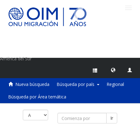
Camb
naveg
Centro de Información sobre Migraciones de la OIM
América del Sur
Nueva búsqueda
Búsqueda por país
Regional
Búsqueda por Área temática
Ir