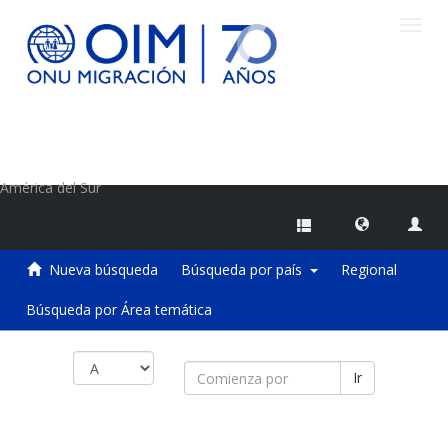
Camb
naveg
Centro de Información sobre Migraciones de la OIM
América del Sur
Nueva búsqueda
Búsqueda por país
Regional
Búsqueda por Área temática
Ir